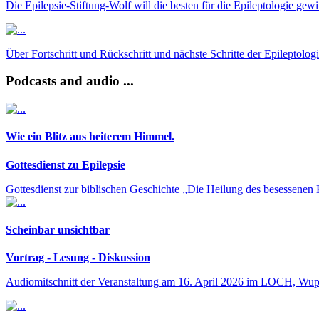
Die Epilepsie-Stiftung-Wolf will die besten für die Epileptologie gew
Über Fortschritt und Rückschritt und nächste Schritte der Epileptologi
Podcasts and audio ...
Wie ein Blitz aus heiterem Himmel.
Gottesdienst zu Epilepsie
Gottesdienst zur biblischen Geschichte „Die Heilung des besessenen 
Scheinbar unsichtbar
Vortrag - Lesung - Diskussion
Audiomitschnitt der Veranstaltung am 16. April 2026 im LOCH, Wup