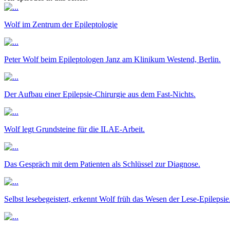
Wolf im Zentrum der Epileptologie
Peter Wolf beim Epileptologen Janz am Klinikum Westend, Berlin.
Der Aufbau einer Epilepsie-Chirurgie aus dem Fast-Nichts.
Wolf legt Grundsteine für die ILAE-Arbeit.
Das Gespräch mit dem Patienten als Schlüssel zur Diagnose.
Selbst lesebegeistert, erkennt Wolf früh das Wesen der Lese-Epilepsie