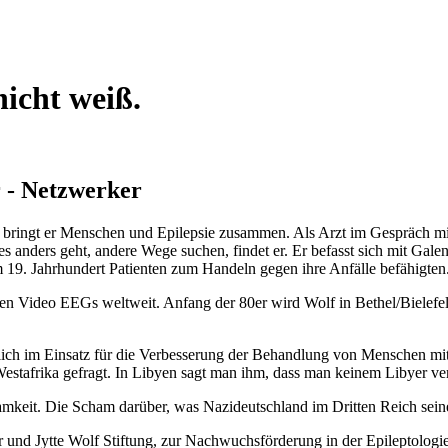
nicht weiß.
 - Netzwerker
g bringt er Menschen und Epilepsie zusammen. Als Arzt im Gespräch mi
anders geht, andere Wege suchen, findet er. Er befasst sich mit Galen 
m 19. Jahrhundert Patienten zum Handeln gegen ihre Anfälle befähigten
rsten Video EEGs weltweit. Anfang der 80er wird Wolf in Bethel/Bielefe
lich im Einsatz für die Verbesserung der Behandlung von Menschen mit E
 Westafrika gefragt. In Libyen sagt man ihm, dass man keinem Libyer ve
it. Die Scham darüber, was Nazideutschland im Dritten Reich seinen
 und Jytte Wolf Stiftung, zur Nachwuchsförderung in der Epileptologie. 