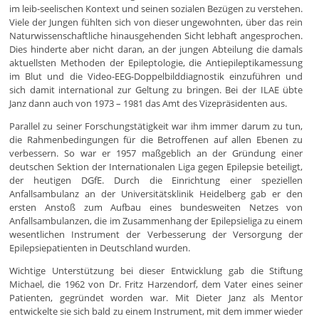
im leib-seelischen Kontext und seinen sozialen Bezügen zu verstehen.
Viele der Jungen fühlten sich von dieser ungewohnten, über das rein
Naturwissenschaftliche hinausgehenden Sicht lebhaft angesprochen.
Dies hinderte aber nicht daran, an der jungen Abteilung die damals
aktuellsten Methoden der Epileptologie, die Antiepileptikamessung
im Blut und die Video-EEG-Doppelbilddiagnostik einzuführen und
sich damit international zur Geltung zu bringen. Bei der ILAE übte
Janz dann auch von 1973 – 1981 das Amt des Vizepräsidenten aus.
Parallel zu seiner Forschungstätigkeit war ihm immer darum zu tun,
die Rahmenbedingungen für die Betroffenen auf allen Ebenen zu
verbessern. So war er 1957 maßgeblich an der Gründung einer
deutschen Sektion der Internationalen Liga gegen Epilepsie beteiligt,
der heutigen DGfE. Durch die Einrichtung einer speziellen
Anfallsambulanz an der Universitätsklinik Heidelberg gab er den
ersten Anstoß zum Aufbau eines bundesweiten Netzes von
Anfallsambulanzen, die im Zusammenhang der Epilepsieliga zu einem
wesentlichen Instrument der Verbesserung der Versorgung der
Epilepsiepatienten in Deutschland wurden.
Wichtige Unterstützung bei dieser Entwicklung gab die Stiftung
Michael, die 1962 von Dr. Fritz Harzendorf, dem Vater eines seiner
Patienten, gegründet worden war. Mit Dieter Janz als Mentor
entwickelte sie sich bald zu einem Instrument, mit dem immer wieder