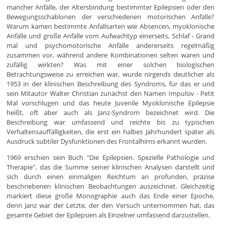
mancher Anfälle, der Altersbindung bestimmter Epilepsien oder den
Bewegungsschablonen der verschiedenen motorischen Anfälle?
Warum kamen bestimmte Anfallsarten wie Absencen, myoklonische
Anfälle und große Anfälle vom Aufwachtyp einerseits, Schlaf - Grand
mal und psychomotorische Anfälle andererseits regelmäßig
zusammen vor, während andere Kombinationen selten waren und
zufällig wirkten? Was mit einer solchen biologischen
Betrachtungsweise zu erreichen war, wurde nirgends deutlicher als
1953 in der klinischen Beschreibung des Syndroms, für das er und
sein Mitautor Walter Christian zunächst den Namen Impulsiv - Petit
Mal vorschlugen und das heute Juvenile Myoklonische Epilepsie
heißt, oft aber auch als Janz-Syndrom bezeichnet wird. Die
Beschreibung war umfassend und reichte bis zu typischen
Verhaltensauffälligkeiten, die erst ein halbes Jahrhundert später als
Ausdruck subtiler Dysfunktionen des Frontalhirns erkannt wurden.
1969 erschien sein Buch "Die Epilepsien. Spezielle Pathologie und
Therapie", das die Summe seiner klinischen Analysen darstellt und
sich durch einen einmaligen Reichtum an profunden, präzise
beschriebenen klinischen Beobachtungen auszeichnet. Gleichzeitig
markiert diese große Monographie auch das Ende einer Epoche,
denn Janz war der Letzte, der den Versuch unternommen hat, das
gesamte Gebiet der Epilepsien als Einzelner umfassend darzustellen.