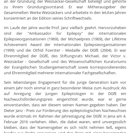
an der Gründung der Weizsäcker-Gesellschaft beteiligt und gehörte
zu ihrem Gründungsvorstand. Er war Mitherausgeber der
Gesammelten Werke Weizsäckers und arbeitete in den letzten Jahren
konzentriert an der Edition seines Schriftwechsels.
Im Laufe der Jahre wurde Prof. Janz vielfach geehrt. Hervorzuheben
sind der "Ambassador for Epilepsy" der internationalen
Epilepsieorganisationen (1969), der Michaelpreis (1969), der Lifetime
Achievement Award der internationalen Epilepsieorganisationen
(1999) und die Otfrid Foerster - Medaille der DGfE (2004). Er war
Ehrenmitglied der DGfE, des Stiftungsrats Michael, der Victor v.
Weizsäcker - Gesellschaft und des Wissenschaftlichen Kuratoriums
der Evangelischen Studiengemeinschaft sowie korrespondierendes
und Ehrenmitglied mehrerer internationaler Fachgesellschaften.
Sein lebenslanges Engagement für die junge Generation kam vor
einem Jahr noch einmal in ganz besonderer Weise zum Ausdruck: Als
auf Anregung der Jungen Epileptologen in der DGfE ein
Nachwuchsförderungspreis eingerichtet wurde, war er gerne
einverstanden, dass wir diesem seinen Namen gegeben haben. Der
Dieter Janz - Preis zur Förderung des epileptologischen Nachwuchses
wurde erstmals im Rahmen der Jahrestagung der DGfE in Jena am 4.
Februar 2016 verliehen. Allen, die dabei waren, wird unvergesslich
bleiben, dass der Namensgeber es sich nicht nehmen ließ, eigens
hierfür aus Berlin anzureisen und den Preis mit einer bewegenden