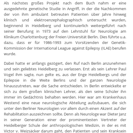
Als nächstes großes Projekt nach dem Buch nahm er eine
ausgedehnte genetische Studie in Angriff, in der die Nachkommen
der von ihm ambulant betreuten Patienten über Jahre hinweg
klinisch und elektroenzephalographisch untersucht wurden,
beginnend in Heidelberg und kontinuierlich weitergeführt nach
seiner Berufung in 1973 auf den Lehrstuhl für Neurologie am
Klinikum Charlottenburg der Freien Universität Berlin. Dies führte u.a.
dazu, dass er für 1986-1993 zum Vorsitzenden der Genetik-
Kommission der International League against Epilepsy (ILAE) berufen
wurde.
Dabei hatte er anfangs gezögert, den Ruf nach Berlin anzunehmen
und sein geliebtes Heidelberg zu verlassen. Erst als sein Lehrer Paul
Vogel ihm sagte, nun gelte es, aus der Enge Heidelbergs und der
Epilepsie in die Weite Berlins und der ganzen Neurologie
hinauszutreten, war die Sache entschieden. In Berlin entwickelte er
sich zu dem großen klinischen Lehrer, als den seine Schüler ihn
immer im Gedächtnis behalten werden. Hier war am Krankenhaus
Westend eine neue neurologische Abteilung aufzubauen, die sich
unter den Berliner Neurologien vor allem durch einen Akzent auf der
Rehabilitation auszeichnen sollte. Denn als Neurologe war Dieter Janz
in seiner Generation einer der prominentesten Vertreter der
Heidelberger Schule der anthropologischen Medizin, in der es mit
Victor v. Weizsäcker darum geht, den Patienten und sein Kranksein