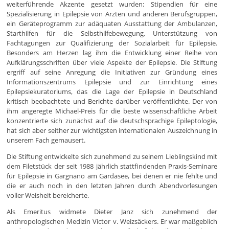
weiterführende Akzente gesetzt wurden: Stipendien für eine
Spezialisierung in Epilepsie von Ärzten und anderen Berufsgruppen,
ein Geräteprogramm zur adäquaten Ausstattung der Ambulanzen,
Starthilfen für die Selbsthilfebewegung, Unterstützung von
Fachtagungen zur Qualifizierung der Sozialarbeit für Epilepsie.
Besonders am Herzen lag ihm die Entwicklung einer Reihe von
Aufklärungsschriften über viele Aspekte der Epilepsie. Die Stiftung
ergriff auf seine Anregung die Initiativen zur Gründung eines
Informationszentrums Epilepsie und zur Einrichtung eines
Epilepsiekuratoriums, das die Lage der Epilepsie in Deutschland
kritisch beobachtete und Berichte darüber veröffentlichte. Der von
ihm angeregte Michael-Preis für die beste wissenschaftliche Arbeit
konzentrierte sich zunächst auf die deutschsprachige Epileptologie,
hat sich aber seither zur wichtigsten internationalen Auszeichnung in
unserem Fach gemausert.
Die Stiftung entwickelte sich zunehmend zu seinem Lieblingskind mit
dem Filetstück der seit 1988 jährlich stattfindenden Praxis-Seminare
für Epilepsie in Gargnano am Gardasee, bei denen er nie fehlte und
die er auch noch in den letzten Jahren durch Abendvorlesungen
voller Weisheit bereicherte.
Als Emeritus widmete Dieter Janz sich zunehmend der
anthropologischen Medizin Victor v. Weizsäckers. Er war maßgeblich