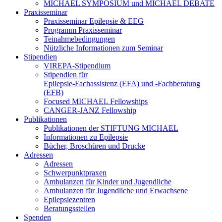
MICHAEL SYMPOSIUM und MICHAEL DEBATE
Praxisseminar
Praxisseminar Epilepsie & EEG
Programm Praxisseminar
Teinahmebedingungen
Nützliche Informationen zum Seminar
Stipendien
VIREPA-Stipendium
Stipendien für
Epilepsie-Fachassistenz (EFA) und -Fachberatung
(EFB)
Focused MICHAEL Fellowships
CANGER-JANZ Fellowship
Publikationen
Publikationen der STIFTUNG MICHAEL
Informationen zu Epilepsie
Bücher, Broschüren und Drucke
Adressen
Adressen
Schwerpunktpraxen
Ambulanzen für Kinder und Jugendliche
Ambulanzen für Jugendliche und Erwachsene
Epilepsiezentren
Beratungsstellen
Spenden