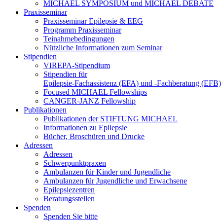
MICHAEL SYMPOSIUM und MICHAEL DEBATE
Praxisseminar
Praxisseminar Epilepsie & EEG
Programm Praxisseminar
Teinahmebedingungen
Nützliche Informationen zum Seminar
Stipendien
VIREPA-Stipendium
Stipendien für
Epilepsie-Fachassistenz (EFA) und -Fachberatung (EFB)
Focused MICHAEL Fellowships
CANGER-JANZ Fellowship
Publikationen
Publikationen der STIFTUNG MICHAEL
Informationen zu Epilepsie
Bücher, Broschüren und Drucke
Adressen
Adressen
Schwerpunktpraxen
Ambulanzen für Kinder und Jugendliche
Ambulanzen für Jugendliche und Erwachsene
Epilepsiezentren
Beratungsstellen
Spenden
Spenden Sie bitte