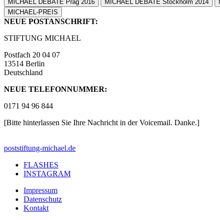
MICHAEL DEBATE Prag 2016
MICHAEL DEBATE Stockholm 2014
MICHAEL-PREIS
NEUE POSTANSCHRIFT:
STIFTUNG MICHAEL
Postfach 20 04 07
13514 Berlin
Deutschland
NEUE TELEFONNUMMER:
0171 94 96 844
[Bitte hinterlassen Sie Ihre Nachricht in der Voicemail. Danke.]
post
stiftung-michael.de
FLASHES
INSTAGRAM
Impressum
Datenschutz
Kontakt