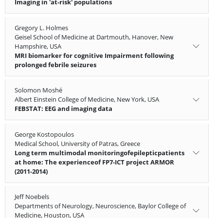
Imaging in 'at-risk' populations
Gregory L. Holmes
Geisel School of Medicine at Dartmouth, Hanover, New
Hampshire, USA
MRI biomarker for cognitive Impairment following
prolonged febrile seizures
Solomon Moshé
Albert Einstein College of Medicine, New York, USA
FEBSTAT: EEG and imaging data
George Kostopoulos
Medical School, University of Patras, Greece
Long term multimodal monitoringofepilepticpatients
at home: The experienceof FP7-ICT project ARMOR
(2011-2014)
Jeff Noebels
Departments of Neurology, Neuroscience, Baylor College of
Medicine, Houston, USA