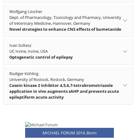
Wolfgang Löscher
Dept. of Pharmacology, Toxicology and Pharmacy, University
of Veterinary Medicine, Hannover, Germany
Novel strategies to enhance CNS effects of bumetanide
Ivan Soltesz
UC Irvine, Irvine, USA
Optogenetic control of epilepsy
Rüdiger Köhling
University of Rostock, Rostock, Germany
Casein kinase 2 inhibitor 4,5,6,7-tetrabromotriazole
application in vivo augments sAHP and prevents acute
epileptiform acute activity
MICHAEL FORUM 2014, Bonn