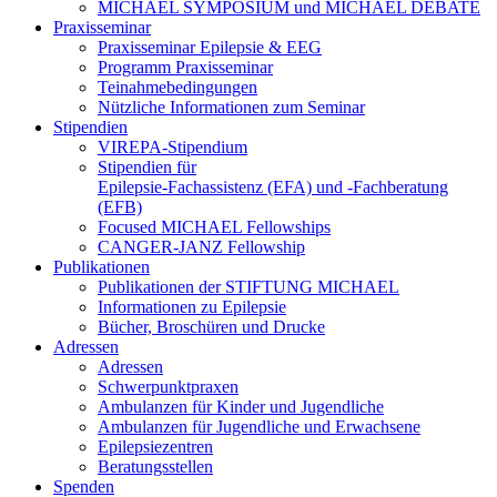
MICHAEL SYMPOSIUM und MICHAEL DEBATE
Praxisseminar
Praxisseminar Epilepsie & EEG
Programm Praxisseminar
Teinahmebedingungen
Nützliche Informationen zum Seminar
Stipendien
VIREPA-Stipendium
Stipendien für
Epilepsie-Fachassistenz (EFA) und -Fachberatung
(EFB)
Focused MICHAEL Fellowships
CANGER-JANZ Fellowship
Publikationen
Publikationen der STIFTUNG MICHAEL
Informationen zu Epilepsie
Bücher, Broschüren und Drucke
Adressen
Adressen
Schwerpunktpraxen
Ambulanzen für Kinder und Jugendliche
Ambulanzen für Jugendliche und Erwachsene
Epilepsiezentren
Beratungsstellen
Spenden