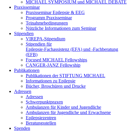
MICHAEL SYMPOSIUM und MICHAEL DEBATE
Praxisseminar
Praxisseminar Epilepsie & EEG
Programm Praxisseminar
Teinahmebedingungen
Nützliche Informationen zum Seminar
Stipendien
VIREPA-Stipendium
Stipendien für
Epilepsie-Fachassistenz (EFA) und -Fachberatung
(EFB)
Focused MICHAEL Fellowships
CANGER-JANZ Fellowship
Publikationen
Publikationen der STIFTUNG MICHAEL
Informationen zu Epilepsie
Bücher, Broschüren und Drucke
Adressen
Adressen
Schwerpunktpraxen
Ambulanzen für Kinder und Jugendliche
Ambulanzen für Jugendliche und Erwachsene
Epilepsiezentren
Beratungsstellen
Spenden