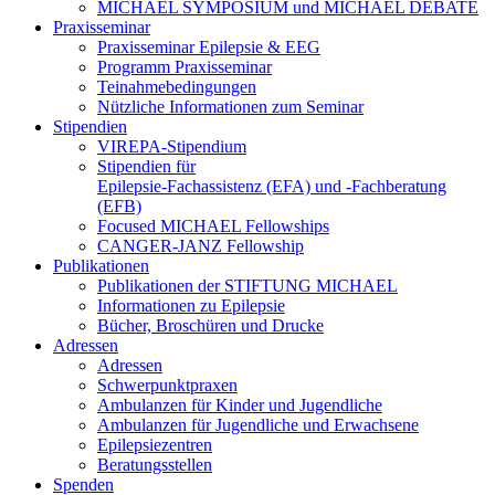
MICHAEL SYMPOSIUM und MICHAEL DEBATE
Praxisseminar
Praxisseminar Epilepsie & EEG
Programm Praxisseminar
Teinahmebedingungen
Nützliche Informationen zum Seminar
Stipendien
VIREPA-Stipendium
Stipendien für
Epilepsie-Fachassistenz (EFA) und -Fachberatung
(EFB)
Focused MICHAEL Fellowships
CANGER-JANZ Fellowship
Publikationen
Publikationen der STIFTUNG MICHAEL
Informationen zu Epilepsie
Bücher, Broschüren und Drucke
Adressen
Adressen
Schwerpunktpraxen
Ambulanzen für Kinder und Jugendliche
Ambulanzen für Jugendliche und Erwachsene
Epilepsiezentren
Beratungsstellen
Spenden