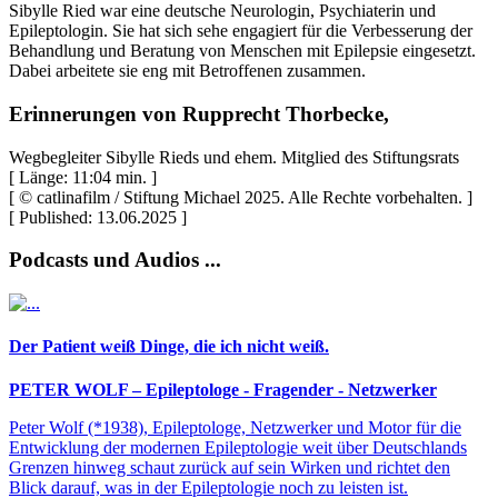
Sibylle Ried war eine deutsche Neurologin, Psychiaterin und
Epileptologin. Sie hat sich sehe engagiert für die Verbesserung der
Behandlung und Beratung von Menschen mit Epilepsie eingesetzt.
Dabei arbeitete sie eng mit Betroffenen zusammen.
Erinnerungen von Rupprecht Thorbecke,
Wegbegleiter Sibylle Rieds und ehem. Mitglied des Stiftungsrats
[ Länge: 11:04 min. ]
[ © catlinafilm / Stiftung Michael 2025. Alle Rechte vorbehalten. ]
[ Published: 13.06.2025 ]
Podcasts und Audios ...
Der Patient weiß Dinge, die ich nicht weiß.
PETER WOLF – Epileptologe - Fragender - Netzwerker
Peter Wolf (*1938), Epileptologe, Netzwerker und Motor für die
Entwicklung der modernen Epileptologie weit über Deutschlands
Grenzen hinweg schaut zurück auf sein Wirken und richtet den
Blick darauf, was in der Epileptologie noch zu leisten ist.