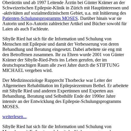
Oberärztin und ab 1997 Leitende Ärztin bei Günter Krämer an der
Schweizerischen Epilepsie-Klinik in Zürich mit Hauptinteressen und
-aktivitäten auf sozialmedizinischem Gebiet, u.a. mit Initiierung des
Patienten-Schulungsprogramms MOSES
. Darüber hinais war sie
Autorin und Ko-Autorin zahlreicher Artikel und Bücher sowohl für
Laien als auch Fachleute.
Sibylle Ried hat sich für die Information und Schulung von
Menschen mit Epilepsie und damit der Verbesserung von deren
Behandlung und Beratung eingesetzt. Dabei arbeitete sie eng mit
den Betroffenen zusammen. Ihr zu Ehren wurde 2001 von Günter
Krämer der Sibylle-Ried-Preis ins Leben gerufen, der im
deutschsprachigen Raum alle zwei Jahre durch die STIFTUNG
MICHAEL vergeben wird.
Der Medizinsoziologe Rupprecht Thorbecke war Leiter der
Allgemeinen Rehabilitation im Epilepsiezentrum Bethel. Er arbeitete
mit Sibylle Ried und anderen Expertinnen und Experten aus
Behandlung, Beratung und Selbsthilfe Ende der 1990er Jahre
intensiv an der Entwicklung des Epilepsie-Schulungsprogramms
MOSES.
weiterlesen...
Sibylle Ried hat sich für die Information und Schulung von