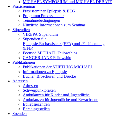
MICHAEL SYMPOSIUM und MICHAEL DEBATE
Praxisseminar
Praxisseminar Epilepsie & EEG
Programm Praxisseminar
Teinahmebedingungen
Nützliche Informationen zum Seminar
Stipendien
VIREPA-Stipendium
Stipendien für
Epilepsie-Fachassistenz (EFA) und -Fachberatung
(EFB)
Focused MICHAEL Fellowships
CANGER-JANZ Fellowship
Publikationen
Publikationen der STIFTUNG MICHAEL
Informationen zu Epilepsie
Bücher, Broschüren und Drucke
Adressen
Adressen
Schwerpunktpraxen
Ambulanzen für Kinder und Jugendliche
Ambulanzen für Jugendliche und Erwachsene
Epilepsiezentren
Beratungsstellen
Spenden