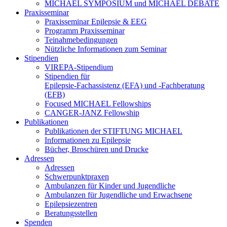
MICHAEL SYMPOSIUM und MICHAEL DEBATE
Praxisseminar
Praxisseminar Epilepsie & EEG
Programm Praxisseminar
Teinahmebedingungen
Nützliche Informationen zum Seminar
Stipendien
VIREPA-Stipendium
Stipendien für
Epilepsie-Fachassistenz (EFA) und -Fachberatung
(EFB)
Focused MICHAEL Fellowships
CANGER-JANZ Fellowship
Publikationen
Publikationen der STIFTUNG MICHAEL
Informationen zu Epilepsie
Bücher, Broschüren und Drucke
Adressen
Adressen
Schwerpunktpraxen
Ambulanzen für Kinder und Jugendliche
Ambulanzen für Jugendliche und Erwachsene
Epilepsiezentren
Beratungsstellen
Spenden