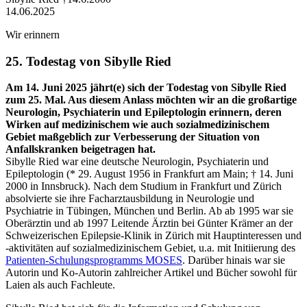
14.06.2025
Wir erinnern
25. Todestag von Sibylle Ried
Am 14. Juni 2025 jährt(e) sich der Todestag von Sibylle Ried
zum 25. Mal. Aus diesem Anlass möchten wir an die großartige
Neurologin, Psychiaterin und Epileptologin erinnern, deren
Wirken auf medizinischem wie auch sozialmedizinischem
Gebiet maßgeblich zur Verbesserung der Situation von
Anfallskranken beigetragen hat.
Sibylle Ried war eine deutsche Neurologin, Psychiaterin und
Epileptologin (* 29. August 1956 in Frankfurt am Main; † 14. Juni
2000 in Innsbruck). Nach dem Studium in Frankfurt und Zürich
absolvierte sie ihre Facharztausbildung in Neurologie und
Psychiatrie in Tübingen, München und Berlin. Ab ab 1995 war sie
Oberärztin und ab 1997 Leitende Ärztin bei Günter Krämer an der
Schweizerischen Epilepsie-Klinik in Zürich mit Hauptinteressen und
-aktivitäten auf sozialmedizinischem Gebiet, u.a. mit Initiierung des
Patienten-Schulungsprogramms MOSES
. Darüber hinais war sie
Autorin und Ko-Autorin zahlreicher Artikel und Bücher sowohl für
Laien als auch Fachleute.