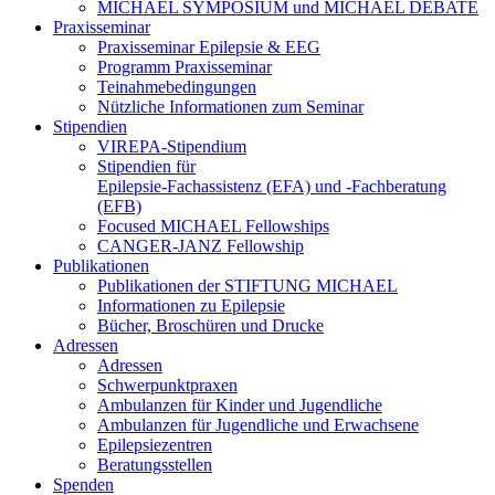
MICHAEL SYMPOSIUM und MICHAEL DEBATE
Praxisseminar
Praxisseminar Epilepsie & EEG
Programm Praxisseminar
Teinahmebedingungen
Nützliche Informationen zum Seminar
Stipendien
VIREPA-Stipendium
Stipendien für
Epilepsie-Fachassistenz (EFA) und -Fachberatung
(EFB)
Focused MICHAEL Fellowships
CANGER-JANZ Fellowship
Publikationen
Publikationen der STIFTUNG MICHAEL
Informationen zu Epilepsie
Bücher, Broschüren und Drucke
Adressen
Adressen
Schwerpunktpraxen
Ambulanzen für Kinder und Jugendliche
Ambulanzen für Jugendliche und Erwachsene
Epilepsiezentren
Beratungsstellen
Spenden