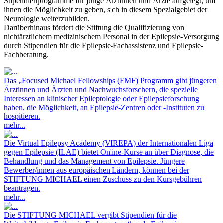
Stipendienprogramme für junge Ärztinnen und Ärzte aufgelegt, um
ihnen die Möglichkeit zu geben, sich in diesem Spezialgebiet der
Neurologie weiterzubilden.
Darüberhinaus fördert die Stiftung die Qualifizierung von
nichtärztlichem medizinischem Personal in der Epilepsie-Versorgung
durch Stipendien für die Epilepsie-Fachassistenz und Epilepsie-
Fachberatung.
Das „Focused Michael Fellowships (FMF) Programm gibt jüngeren
Ärztinnen und Ärzten und Nachwuchsforschern, die spezielle
Interessen an klinischer Epileptologie oder Epilepsieforschung
haben, die Möglichkeit, an Epilepsie-Zentren oder -Instituten zu
hospitieren.
mehr...
Die Virtual Epilepsy Academy (VIREPA) der Internationalen Liga
gegen Epilepsie (ILAE) bietet Online-Kurse an über Diagnose, die
Behandlung und das Management von Epilepsie. Jüngere
Bewerber/innen aus europäischen Ländern, können bei der
STIFTUNG MICHAEL einen Zuschuss zu den Kursgebühren
beantragen.
mehr...
Die STIFTUNG MICHAEL vergibt Stipendien für die