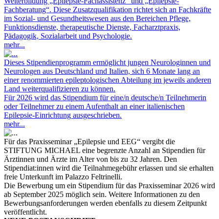
Weiterbildung „Epilepsie-Fachassistenz“ und „Epilepsie-
Fachberatung“. Diese Zusatzqualifikation richtet sich an Fachkräfte
im Sozial- und Gesundheitswesen aus den Bereichen Pflege,
Funktionsdienste, therapeutische Dienste, Facharztpraxis,
Pädagogik, Sozialarbeit und Psychologie.
mehr...
Dieses Stipendienprogramm ermöglicht jungen Neurologinnen und
Neurologen aus Deutschland und Italien, sich 6 Monate lang an
einer renommierten epileptologischen Abteilung im jeweils anderen
Land weiterqualifizieren zu können.
Für 2026 wird das Stipendium für eine/n deutsche/n Teilnehmerin
oder Teilnehmer zu einem Aufenthalt an einer italienischen
Epilepsie-Einrichtung ausgeschrieben.
mehr...
Für das Praxisseminar „Epilepsie und EEG“ vergibt die
STIFTUNG MICHAEL eine begrenzte Anzahl an Stipendien für
Ärztinnen und Ärzte im Alter von bis zu 32 Jahren. Den
Stipendiat:innen wird die Teilnahmegebühr erlassen und sie erhalten
freie Unterkunft im Palazzo Feltrinelli.
Die Bewerbung um ein Stipendium für das Praxisseminar 2026 wird
ab September 2025 möglich sein. Weitere Informationen zu den
Bewerbungsanforderungen werden ebenfalls zu diesem Zeitpunkt
veröffentlicht.