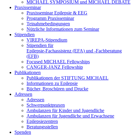
MICHAEL SYMPOSIUM und MICHAEL DEBATE
Praxisseminar
Praxisseminar Epilepsie & EEG
Programm Praxisseminar
Teinahmebedingungen
Nützliche Informationen zum Seminar
Stipendien
VIREPA-Stipendium
Stipendien für
Epilepsie-Fachassistenz (EFA) und -Fachberatung
(EFB)
Focused MICHAEL Fellowships
CANGER-JANZ Fellowship
Publikationen
Publikationen der STIFTUNG MICHAEL
Informationen zu Epilepsie
Bücher, Broschüren und Drucke
Adressen
Adressen
Schwerpunktpraxen
Ambulanzen für Kinder und Jugendliche
Ambulanzen für Jugendliche und Erwachsene
Epilepsiezentren
Beratungsstellen
Spenden