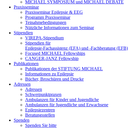
MICHAEL SYMPOSIUM und MICHAEL DEBATE
Praxisseminar
Praxisseminar Epilepsie & EEG
Programm Praxisseminar
Teinahmebedingungen
Nützliche Informationen zum Seminar
Stipendien
VIREPA-Stipendium
Stipendien für
Epilepsie-Fachassistenz (EFA) und -Fachberatung (EFB)
Focused MICHAEL Fellowships
CANGER-JANZ Fellowship
Publikationen
Publikationen der STIFTUNG MICHAEL
Informationen zu Epilepsie
Bücher, Broschüren und Drucke
Adressen
Adressen
Schwerpunktpraxen
Ambulanzen für Kinder und Jugendliche
Ambulanzen für Jugendliche und Erwachsene
Epilepsiezentren
Beratungsstellen
Spenden
Spenden Sie bitte