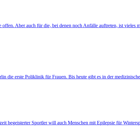
fe offen. Aber auch für die, bei denen noch Anfälle auftreten, ist viel
in die erste Poliklinik für Frauen. Bis heute gibt es in der medizinisc
eit begeisterter Sportler will auch Menschen mit Epilepsie für Winterspo