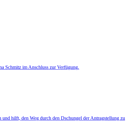
ttina Schmitz im Anschluss zur Verfügung.
en und hilft, den Weg durch den Dschungel der Antragstellung zu