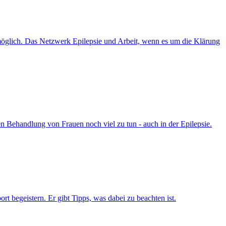
es möglich. Das Netzwerk Epilepsie und Arbeit, wenn es um die Klärung
hen Behandlung von Frauen noch viel zu tun - auch in der Epilepsie.
rt begeistern. Er gibt Tipps, was dabei zu beachten ist.