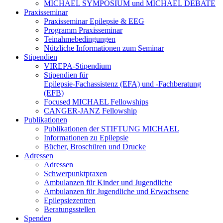
MICHAEL SYMPOSIUM und MICHAEL DEBATE
Praxisseminar
Praxisseminar Epilepsie & EEG
Programm Praxisseminar
Teinahmebedingungen
Nützliche Informationen zum Seminar
Stipendien
VIREPA-Stipendium
Stipendien für
Epilepsie-Fachassistenz (EFA) und -Fachberatung
(EFB)
Focused MICHAEL Fellowships
CANGER-JANZ Fellowship
Publikationen
Publikationen der STIFTUNG MICHAEL
Informationen zu Epilepsie
Bücher, Broschüren und Drucke
Adressen
Adressen
Schwerpunktpraxen
Ambulanzen für Kinder und Jugendliche
Ambulanzen für Jugendliche und Erwachsene
Epilepsiezentren
Beratungsstellen
Spenden