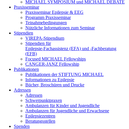
MICHAEL SYMPOSIUM und MICHAEL DEBATE
Praxisseminar
Praxisseminar Epilepsie & EEG
Programm Praxisseminar
Teinahmebedingungen
Nützliche Informationen zum Seminar
Stipendien
VIREPA-Stipendium
Stipendien für
Epilepsie-Fachassistenz (EFA) und -Fachberatung
(EFB)
Focused MICHAEL Fellowships
CANGER-JANZ Fellowship
Publikationen
Publikationen der STIFTUNG MICHAEL
Informationen zu Epilepsie
Bücher, Broschüren und Drucke
Adressen
Adressen
Schwerpunktpraxen
Ambulanzen für Kinder und Jugendliche
Ambulanzen für Jugendliche und Erwachsene
Epilepsiezentren
Beratungsstellen
Spenden