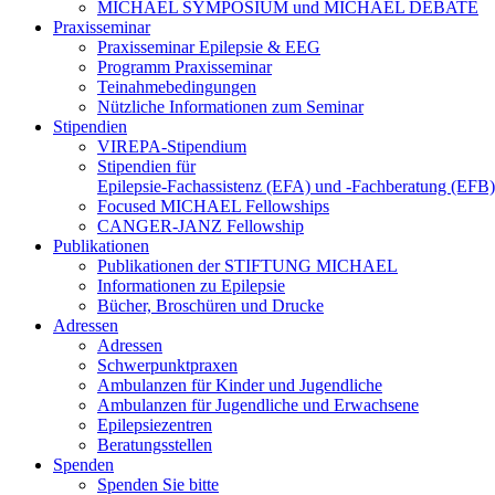
MICHAEL SYMPOSIUM und MICHAEL DEBATE
Praxisseminar
Praxisseminar Epilepsie & EEG
Programm Praxisseminar
Teinahmebedingungen
Nützliche Informationen zum Seminar
Stipendien
VIREPA-Stipendium
Stipendien für
Epilepsie-Fachassistenz (EFA) und -Fachberatung (EFB)
Focused MICHAEL Fellowships
CANGER-JANZ Fellowship
Publikationen
Publikationen der STIFTUNG MICHAEL
Informationen zu Epilepsie
Bücher, Broschüren und Drucke
Adressen
Adressen
Schwerpunktpraxen
Ambulanzen für Kinder und Jugendliche
Ambulanzen für Jugendliche und Erwachsene
Epilepsiezentren
Beratungsstellen
Spenden
Spenden Sie bitte