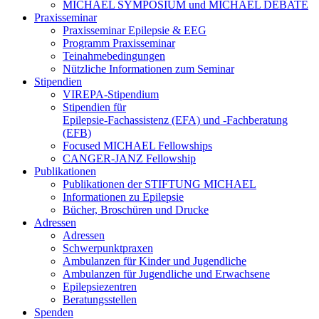
MICHAEL SYMPOSIUM und MICHAEL DEBATE
Praxisseminar
Praxisseminar Epilepsie & EEG
Programm Praxisseminar
Teinahmebedingungen
Nützliche Informationen zum Seminar
Stipendien
VIREPA-Stipendium
Stipendien für
Epilepsie-Fachassistenz (EFA) und -Fachberatung
(EFB)
Focused MICHAEL Fellowships
CANGER-JANZ Fellowship
Publikationen
Publikationen der STIFTUNG MICHAEL
Informationen zu Epilepsie
Bücher, Broschüren und Drucke
Adressen
Adressen
Schwerpunktpraxen
Ambulanzen für Kinder und Jugendliche
Ambulanzen für Jugendliche und Erwachsene
Epilepsiezentren
Beratungsstellen
Spenden