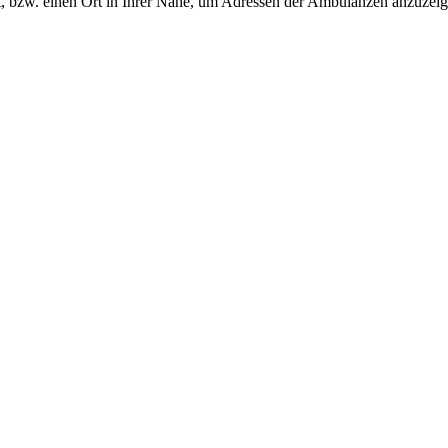
, bzw. einen Ort in Ihrer Nähe, um Adressen der Ambulanzen anzuzeig