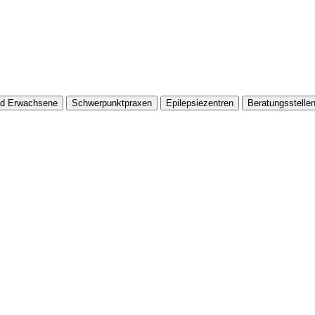
nd Erwachsene
Schwerpunktpraxen
Epilepsiezentren
Beratungsstelle