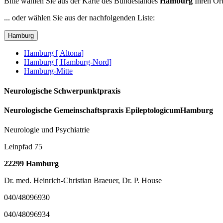
Bitte wählen Sie aus der Karte des Bundeslandes
Hamburg
Ihren Ort
... oder wählen Sie aus der nachfolgenden Liste:
Hamburg
Hamburg [ Altona]
Hamburg [ Hamburg-Nord]
Hamburg-Mitte
Neurologische Schwerpunktpraxis
Neurologische Gemeinschaftspraxis EpileptologicumHamburg
Neurologie und Psychiatrie
Leinpfad 75
22299 Hamburg
Dr. med. Heinrich-Christian Braeuer, Dr. P. House
040/48096930
040/48096934