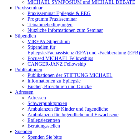
MICHAEL SYMPOSIUM und MICHAEL DEBATE
Praxisseminar
Praxisseminar Epilepsie & EEG
Programm Praxisseminar
Teinahmebedingungen
Nützliche Informationen zum Seminar
Stipendien
VIREPA-Stipendium
Stipendien für
Epilepsie-Fachassistenz (EFA) und -Fachberatung (EFB)
Focused MICHAEL Fellowships
CANGER-JANZ Fellowship
Publikationen
Publikationen der STIFTUNG MICHAEL
Informationen zu Epilepsie
Bücher, Broschüren und Drucke
Adressen
Adressen
Schwerpunktpraxen
Ambulanzen für Kinder und Jugendliche
Ambulanzen für Jugendliche und Erwachsene
Epilepsiezentren
Beratungsstellen
Spenden
Spenden Sie bitte